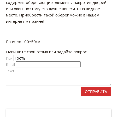
содержит оберегающие элементы напротив дверей
или окон, поэтому его лучше повесить на видное
место. Приобрести такой оберег можно в нашем
интернет-магазине!
Размер: 100*50см
Напишите свой отзыв или задайте вопрос:
Имя
E-mail
Текст
ОТПРАВИТЬ