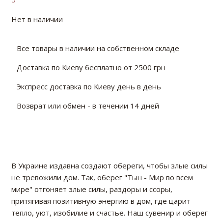
Нет в наличии
Все товары в наличии на собственном складе
Доставка по Киеву бесплатно от 2500 грн
Экспресс доставка по Киеву день в день
Возврат или обмен - в течении 14 дней
В Украине издавна создают обереги, чтобы злые силы
не тревожили дом. Так, оберег "Тын - Мир во всем
мире" отгоняет злые силы, раздоры и ссоры,
притягивая позитивную энергию в дом, где царит
тепло, уют, изобилие и счастье. Наш сувенир и оберег